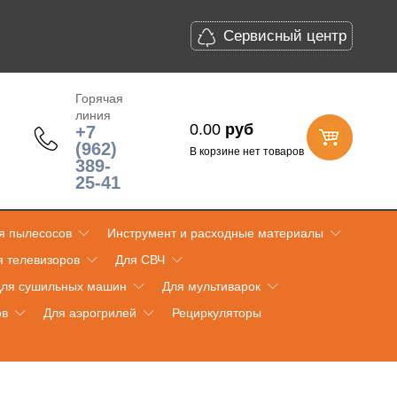
Сервисный центр
Горячая
линия
0.00
руб
+7
(962)
В корзине нет товаров
389-
25-41
я пылесосов
Инструмент и расходные материалы
я телевизоров
Для СВЧ
ля сушильных машин
Для мультиварок
ов
Для аэрогрилей
Рециркуляторы