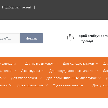
Подбор запчастей
opt@profbyt.com
Искать
- юрлица
 запчасти
Для плит, духовок
Для холодильников
Дл
вателей
Аксессуары
Для посудомоечных машин
Дл
в
Для хлебопечей
Для промышленных мясорубок
Д
телей
Для кофемашин
Уцененные товары
Для утюг