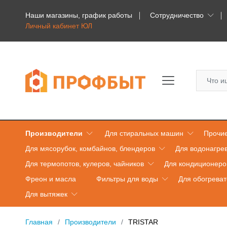
Наши магазины, график работы
Сотрудничество
Личный кабинет ЮЛ
Производители
Для стиральных машин
Прочие
Для мясорубок, комбайнов, блендеров
Для водонагре
Для термопотов, кулеров, чайников
Для кондиционеро
Фреон и масла
Фильтры для воды
Для обогрева
Для вытяжек
Главная
Производители
TRISTAR