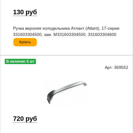
130 руб
Ручка верхняя холодильника Атлант (Atlant), 17-серии
331603304500, зам. M331603304500, 331603304600
Купить
В наличии: 6 шт
Арт: 369552
720 руб