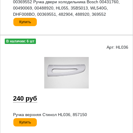
00369552 Ручка двери холодильника Bosch 00431760,
00490069, 00488920, HL055, 35BS013, WL540G,
DHF008BO, 00369551, 482904, 488920, 369552
Купить
В наличии: 6 шт
Арт: HL036
240 руб
Ручка верхняя Стинол HL036, 857150
Купить