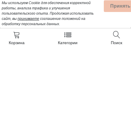
Мы используем Cookie для обеспечения корректной
Принять
работы, анализа трафика и улучшения
пользовательского опыта.
Продолжая использовать
сайт, вы
принимаете
соглашение положений на
обработку персональных данных.
Корзина
Категории
Поиск
Контакты
+7 (962) 389-25-41
Почта для заявок:
opt@profbyt.com