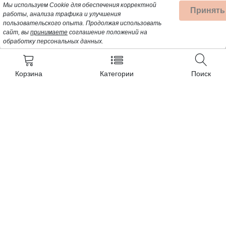
Мы используем Cookie для обеспечения корректной
Принять
работы, анализа трафика и улучшения
пользовательского опыта.
Продолжая использовать
сайт, вы
принимаете
соглашение положений на
обработку персональных данных.
Корзина
Категории
Поиск
Контакты
+7 (962) 389-25-41
Почта для заявок:
opt@profbyt.com