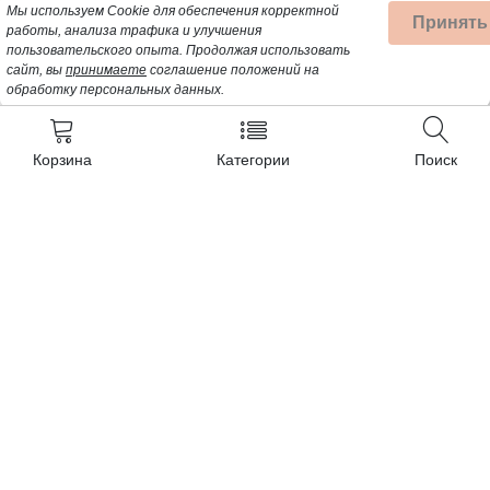
Мы используем Cookie для обеспечения корректной
Принять
работы, анализа трафика и улучшения
пользовательского опыта.
Продолжая использовать
сайт, вы
принимаете
соглашение положений на
обработку персональных данных.
Корзина
Категории
Поиск
Контакты
+7 (962) 389-25-41
Почта для заявок:
opt@profbyt.com