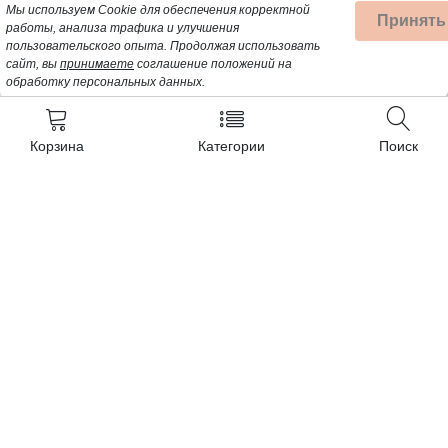
Мы используем Cookie для обеспечения корректной
Принять
работы, анализа трафика и улучшения
пользовательского опыта.
Продолжая использовать
сайт, вы
принимаете
соглашение положений на
обработку персональных данных.
Корзина
Категории
Поиск
Контакты
+7 (962) 389-25-41
Почта для заявок:
opt@profbyt.com