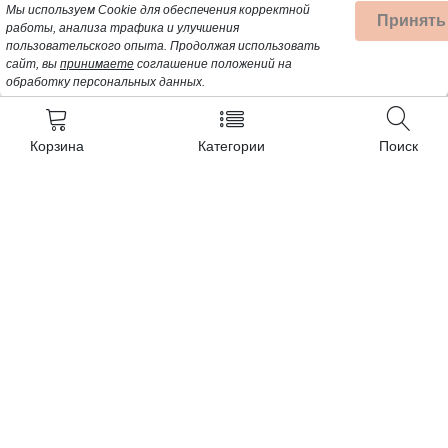
Мы используем Cookie для обеспечения корректной
Принять
работы, анализа трафика и улучшения
пользовательского опыта.
Продолжая использовать
сайт, вы
принимаете
соглашение положений на
обработку персональных данных.
Корзина
Категории
Поиск
Контакты
+7 (962) 389-25-41
Почта для заявок:
opt@profbyt.com