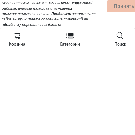
Мы используем Cookie для обеспечения корректной
Принять
работы, анализа трафика и улучшения
пользовательского опыта.
Продолжая использовать
сайт, вы
принимаете
соглашение положений на
обработку персональных данных.
Корзина
Категории
Поиск
Контакты
+7 (962) 389-25-41
Почта для заявок:
opt@profbyt.com