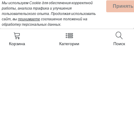
Мы используем Cookie для обеспечения корректной
Принять
работы, анализа трафика и улучшения
пользовательского опыта.
Продолжая использовать
сайт, вы
принимаете
соглашение положений на
обработку персональных данных.
Корзина
Категории
Поиск
Контакты
+7 (962) 389-25-41
Почта для заявок:
opt@profbyt.com