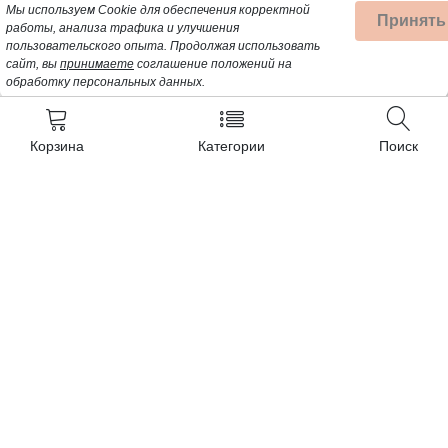
Мы используем Cookie для обеспечения корректной
Принять
работы, анализа трафика и улучшения
пользовательского опыта.
Продолжая использовать
сайт, вы
принимаете
соглашение положений на
обработку персональных данных.
Корзина
Категории
Поиск
Контакты
+7 (962) 389-25-41
Почта для заявок:
opt@profbyt.com