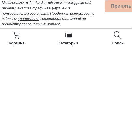
Мы используем Cookie для обеспечения корректной
Принять
работы, анализа трафика и улучшения
пользовательского опыта.
Продолжая использовать
сайт, вы
принимаете
соглашение положений на
обработку персональных данных.
Корзина
Категории
Поиск
Контакты
+7 (962) 389-25-41
Почта для заявок:
opt@profbyt.com